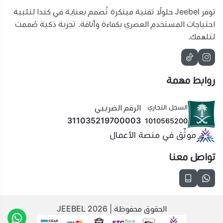
توفر Jeebel حلولًا تقنية مبتكرة تُصمم بعناية في كندا لتلبية
احتياجات المستخدم العصري بكفاءة وأناقة. تجربة ذكية صُممت
لتلهمك.
روابط مهمة
السجل التجاري
الرقم الضريبي
311035219700003
1010565200
موثّق في منصة الأعمال
تواصل معنا
الحقوق محفوظة | 2026
JEEBEL