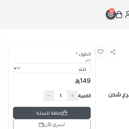
0
الطول
*
اختر
149
طيسي | أسرع شحن
الكمية
إضافة للسلة
اشتري الآن