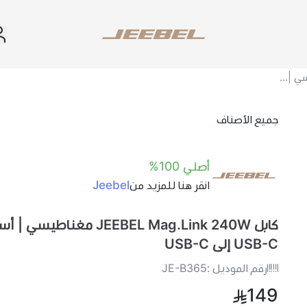
JEEBEL
كابل JEEBEL Mag.Link 240W مغناطيسي | أسرع شحن USB-C إلى USB-C
جميع الأصناف
أصلي 100%
Jeebel
انقر هنا للمزيد من
كابل JEEBEL Mag.Link 240W مغنا
USB-C إلى USB-C
رقم الموديل :
JE-B365
149