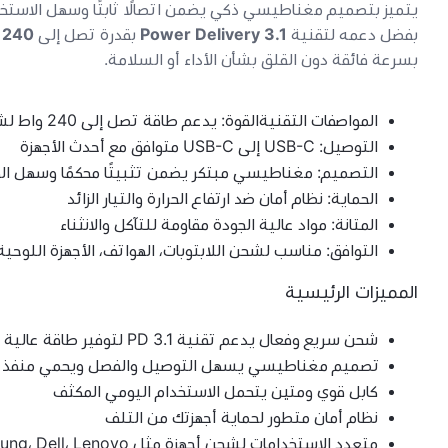
يتميز بتصميم مغناطيسي ذكي يضمن اتصالًا ثابتًا وسهل الاستخ
بفضل دعمه لتقنية
Power Delivery 3.1
بقدرة تصل إلى
240 واط
بسرعة فائقة دون القلق بشأن الأداء أو السلامة.
المواصفات التقنيةالقوة: يدعم طاقة تصل إلى 240 واط لشحن فائق السرعة
التوصيل: USB-C إلى USB-C متوافق مع أحدث الأجهزة
التصميم: مغناطيسي مبتكر يضمن تثبيتًا محكمًا وسهل ا
الحماية: نظام أمان ضد ارتفاع الحرارة والتيار الزائد
المتانة: مواد عالية الجودة مقاومة للتآكل والانثناء
التوافق: مناسب لشحن اللابتوبات، الهواتف، الأجهزة اللوحية
المميزات الرئيسية
شحن سريع وفعال يدعم تقنية PD 3.1 لتوفير طاقة عالية خلال وقت قصير
تصميم مغناطيسي يسهل التوصيل والفصل ويحمي منفذ ال
كابل قوي ومتين يتحمل الاستخدام اليومي المكثف
نظام أمان متطور لحماية أجهزتك من التلف
متعدد الاستخدامات لشحن أجهزة مثل MacBook، iPad، Samsung، Dell، Lenovo وغيرها