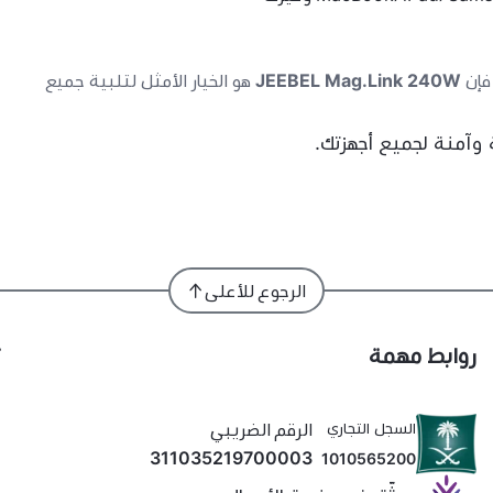
 فإن
JEEBEL Mag.Link 240W
هو الخيار الأمثل لتلبية جميع
آمنة لجميع أجهزتك.
الرجوع للأعلى
روابط مهمة
السجل التجاري
الرقم الضريبي
311035219700003
1010565200