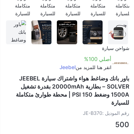
شواحن سيارة
أصلي 100%
انقر هنا للمزيد من
Jeebel
باور بانك وضاغط هواء واشتراك سيارة JEEBEL
SOLVER – بطارية 20000mAh بقدرة تشغيل
1500A وضغط 150 PSI | محطة طوارئ متكاملة
للسيارة
رقم الموديل :
JE-B370
500