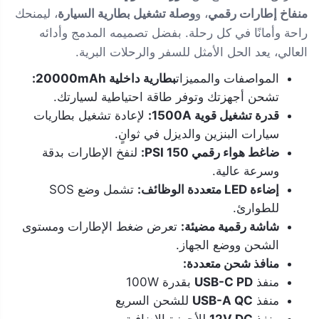
منفاخ إطارات رقمي
، و
وصلة تشغيل بطارية السيارة
، ليمنحك
راحة وأمانًا في كل رحلة. بفضل تصميمه المدمج وأدائه
العالي، يعد الحل الأمثل للسفر والرحلات البرية.
المواصفات والمميزات
بطارية داخلية 20000mAh:
تشحن أجهزتك وتوفر طاقة احتياطية لسيارتك.
قدرة تشغيل قوية 1500A:
لإعادة تشغيل بطاريات
سيارات البنزين والديزل في ثوانٍ.
ضاغط هواء رقمي 150 PSI:
لنفخ الإطارات بدقة
وسرعة عالية.
إضاءة LED متعددة الوظائف:
تشمل وضع SOS
للطوارئ.
شاشة رقمية مضيئة:
تعرض ضغط الإطارات ومستوى
الشحن ووضع الجهاز.
منافذ شحن متعددة:
منفذ
USB-C PD
بقدرة 100W
منفذ
USB-A QC
للشحن السريع