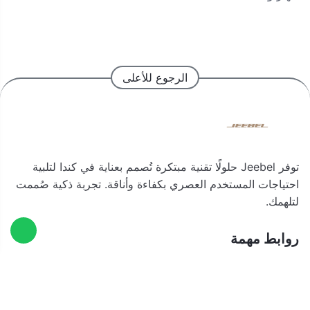
الرجوع للأعلى
توفر Jeebel حلولًا تقنية مبتكرة تُصمم بعناية في كندا لتلبية
احتياجات المستخدم العصري بكفاءة وأناقة. تجربة ذكية صُممت
لتلهمك.
روابط مهمة
الرقم الضريبي
موثّق في منصة الأعمال
311035219700003