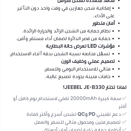
منافذ متعددة لشحن متزامن
• إمكانية شحن جهازين في وقت واحد دون التأثير
على الأداء.
أمان متطور
• نظام حماية من الشحن الزائد والحرارة الزائدة.
• حماية من قصر الدائرة لضمان أداء مستقر وآمن.
مؤشرات LED لعرض حالة البطارية
• تسهّل متابعة نسبة الشحن بدقة أثناء الاستخدام.
تصميم عملي وخفيف الوزن
• مثالي للاستخدام اليومي وللسفر.
• خامات متينة بجودة تصنيع عالية.
لماذا تختار JEEBEL JE-B330؟
✅ سعة كبيرة 20000mAh تكفي لاستخدام يوم كامل أو
أكثر
✅ دعم تقنيتي
PD وQC
لشحن أسرع وأكثر كفاءة
✅ تصميم متين ومحمول مثالي للسفر والعمل
✅ أنظمة حماية ذكية لضمان أمان أجهزتك