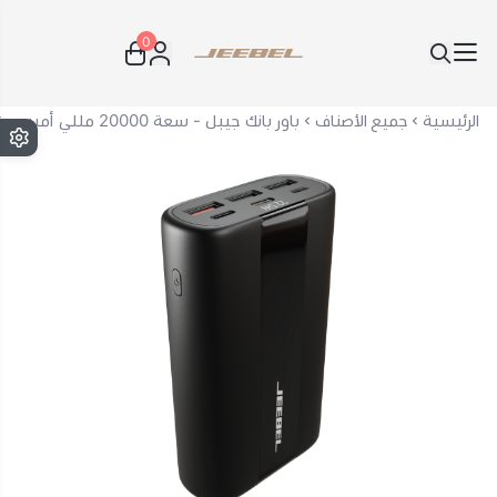
0
JEEBEL
الرئيسية
جميع الأصناف
باور بانك جيبل - سعة 20000 مللي أمبير - شحن سريع PD + QC - موديل JE-B331