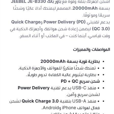
اشحن أجهزتك بثقة وقوة مع
باور بانك JEEBEL JE-B330
بسعة
20000mAh
، المصمم ليمنحك أداءً عاليًا وشحنًا
سريعًا وموثوقًا.
يدعم تقنيتي
Power Delivery (PD)
و
Quick Charge
(QC 3.0)
ليضمن إعادة شحن هواتفك وأجهزتك الذكية في
وقت قياسي، أينما كنت – في المكتب أو أثناء السفر.
المواصفات والمميزات
بطارية قوية بسعة 20000mAh
• تمنحك شحنًا متكررًا للهواتف والأجهزة الذكية.
• بطارية ليثيوم عالية الكفاءة تدوم طويلًا.
شحن سريع PD + QC
• منفذ USB-C يدعم تقنية
Power Delivery
لشحن سريع وآمن.
• منفذ USB-A بتقنية
Quick Charge 3.0
لشحن
فعال لهواتف iPhone وAndroid.