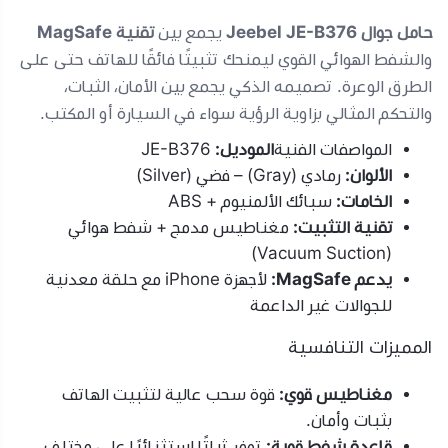
حامل جوال Jeebel JE-B376
يجمع بين
تقنية MagSafe
والشفط الهوائي القوي ليمنحك تثبيتًا فائقًا للهاتف حتى على
الطرق الوعرة. تصميمه الذكي يجمع بين الأمان، الثبات،
والتحكم المثالي بزاوية الرؤية سواء في السيارة أو المكتب.
المواصفات الفنية
الموديل:
JE-B376
الألوان:
رمادي (Gray) – فضي (Silver)
الخامات:
سبائك الألمنيوم + ABS
تقنية التثبيت:
مغناطيس مدمج + شفط هوائي
(Vacuum Suction)
يدعم MagSafe:
لأجهزة iPhone مع حلقة معدنية
للجوالات غير الداعمة
المميزات التنافسية
مغناطيس قوي:
قوة سحب عالية لتثبيت الهاتف
بثبات وأمان.
قاعدة شفط قوية:
توفر ثباتًا استثنائيًا على مختلف