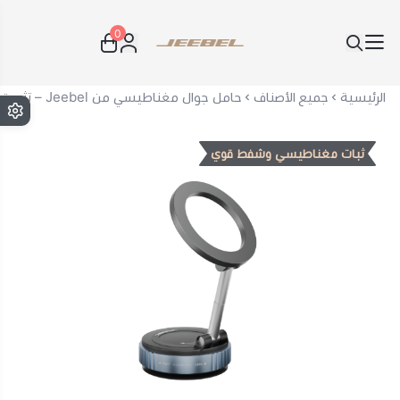
0
JEEBEL
الرئيسية
جميع الأصناف
حامل جوال مغناطيسي من Jeebel – تثبيت فائق بتقنية الشفط والالتصاق القوي حامل جوال للسيارة بثبات مزدوج ودوران 360°
ثبات مغناطيسي وشفط قوي