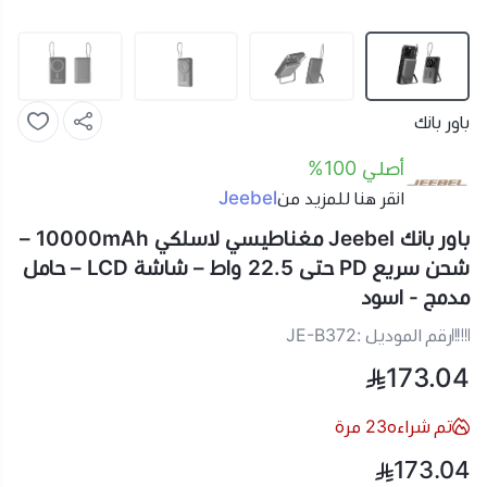
باور بانك
أصلي 100%
Jeebel
انقر هنا للمزيد من
باور بانك Jeebel مغناطيسي لاسلكي 10000mAh –
شحن سريع PD حتى 22.5 واط – شاشة LCD – حامل
مدمج - اسود
رقم الموديل :
JE-B372
173.04
تم شراءه
23
مرة
173.04