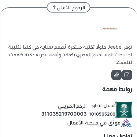
الرجوع للأعلى
توفر Jeebel حلولًا تقنية مبتكرة تُصمم بعناية في كندا لتلبية
احتياجات المستخدم العصري بكفاءة وأناقة. تجربة ذكية صُممت
لتلهمك.
روابط مهمة
السجل التجاري
الرقم الضريبي
311035219700003
1010565200
موثّق في منصة الأعمال
تواصل معنا