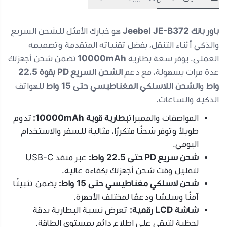
باور بانك Jeebel JE-B372
هو خيارك الأمثل للشحن السريع
والذكي أثناء التنقل، بفضل تقنياته المتقدمة وتصميمه
العملي. يوفر سعة بطارية
10000mAh
تضمن شحن أجهزتك
عدة مرات بسهولة، مع دعم
الشحن السريع PD بقوة 22.5
واط
و
الشحن اللاسلكي المغناطيسي حتى 15 واط
للهواتف
الذكية والساعات.
المواصفات والمميزات
بطارية قوية 10000mAh:
تدوم
طويلاً وتوفر شحنًا متكررًا، مثالية للسفر والاستخدام
اليومي.
شحن سريع PD حتى 22.5 واط:
عبر منفذ USB-C
لتقليل وقت شحن أجهزتك بكفاءة عالية.
شحن لاسلكي مغناطيسي حتى 15 واط:
يضمن تثبيتًا
آمنًا وسلسًا ودعمًا لمختلف الأجهزة.
شاشة LCD رقمية:
تعرض نسبة البطارية بدقة
لحظية لتبقى على اطلاع دائم بمستوى الطاقة.