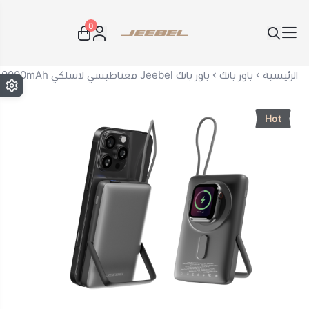
0
JEEBEL
الرئيسية
باور بانك
باور بانك Jeebel مغناطيسي لاسلكي 10000mAh – شحن سريع PD حتى 22.5 واط – شاشة LCD – حامل مدمج - اسود
Hot